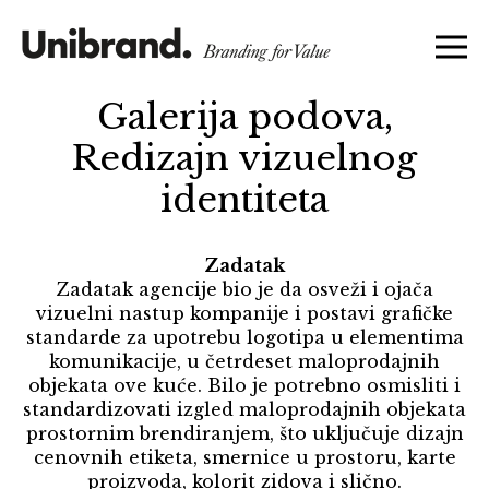
Galerija podova,
Redizajn vizuelnog
identiteta
Zadatak
Zadatak agencije bio je da osveži i ojača
vizuelni nastup kompanije i postavi grafičke
standarde za upotrebu logotipa u elementima
komunikacije, u četrdeset maloprodajnih
objekata ove kuće. Bilo je potrebno osmisliti i
standardizovati izgled maloprodajnih objekata
prostornim brendiranjem, što uključuje dizajn
cenovnih etiketa, smernice u prostoru, karte
proizvoda, kolorit zidova i slično.