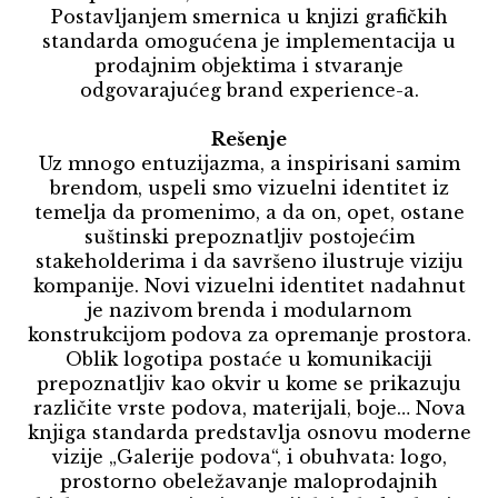
Postavljanjem smernica u knjizi grafičkih
standarda omogućena je implementacija u
prodajnim objektima i stvaranje
odgovarajućeg brand experience-a.
Rešenje
Uz mnogo entuzijazma, a inspirisani samim
brendom, uspeli smo vizuelni identitet iz
temelja da promenimo, a da on, opet, ostane
suštinski prepoznatljiv postojećim
stakeholderima i da savršeno ilustruje viziju
kompanije. Novi vizuelni identitet nadahnut
je nazivom brenda i modularnom
konstrukcijom podova za opremanje prostora.
Oblik logotipa postaće u komunikaciji
prepoznatljiv kao okvir u kome se prikazuju
različite vrste podova, materijali, boje… Nova
knjiga standarda predstavlja osnovu moderne
vizije „Galerije podova“, i obuhvata: logo,
prostorno obeležavanje maloprodajnih